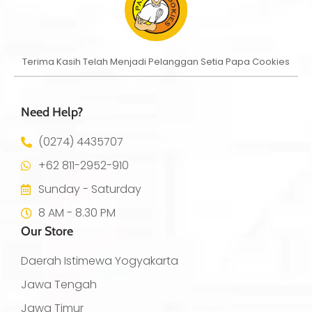
3
Terima Kasih Telah Menjadi Pelanggan Setia Papa Cookies
Need Help?
(0274) 4435707
+62 811-2952-910
Sunday - Saturday
8 AM - 8.30 PM
Our Store
Daerah Istimewa Yogyakarta
Jawa Tengah
Jawa Timur