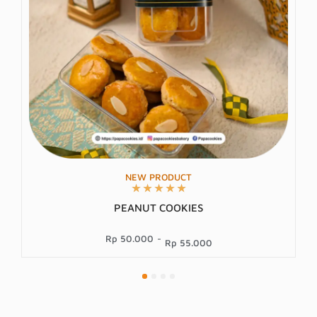
NEW PRODUCT
★
★
★
★
★
CHOCO FLOWER
Rp 50.000
-
Rp 55.000
1
2
3
4