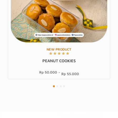
NEW PRODUCT
★
★
★
★
★
CHOCO FLOWER
Rp 50.000
-
Rp 55.000
1
2
3
4