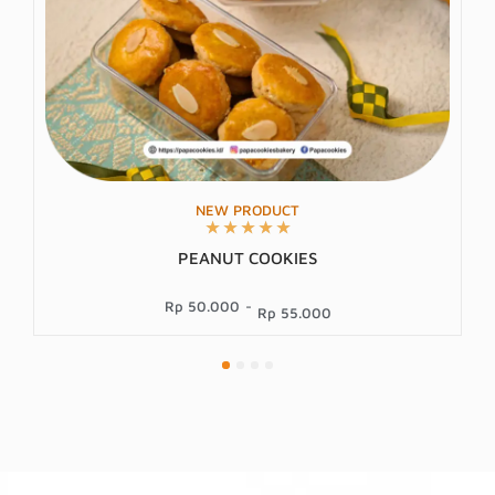
NEW PRODUCT
★
★
★
★
★
PEANUT COOKIES
Rp 50.000
-
Rp 55.000
1
2
3
4